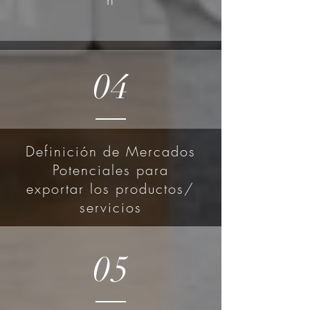
04
Definición de Mercados
Potenciales para
exportar los productos/
servicios
05