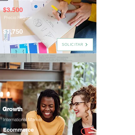
$​3.500
Precio Regular
$1,750
Precio con descuento
SOLICITAR
Growth
International Market
Ecommerce