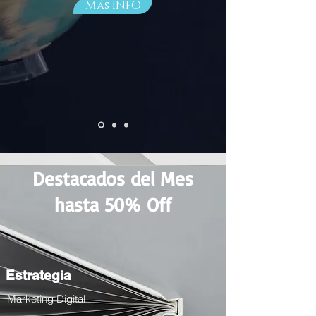
Más INFO
Destacados del Mes
hasta 50% Off
Estrategia
Marketing Digital