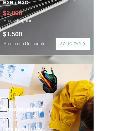
B2B / B2C
$2.000
Precio Regular
$1.500
Precio con Descuento
SOLICITAR
Benchmarking
Internacional
4P's Mkting Mix